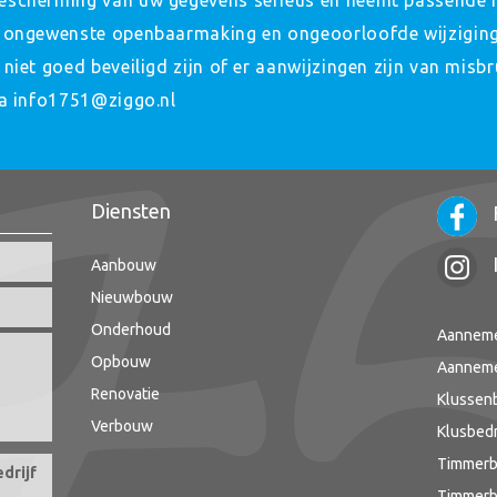
escherming van uw gegevens serieus en neemt passende 
 ongewenste openbaarmaking en ongeoorloofde wijziging 
niet goed beveiligd zijn of er aanwijzingen zijn van misb
ia info1751@ziggo.nl
Diensten
Aanbouw
Nieuwbouw
Onderhoud
Aanneme
Opbouw
Aanneme
Renovatie
Klussenb
Verbouw
Klusbedr
Timmerb
drijf
Timmerbe