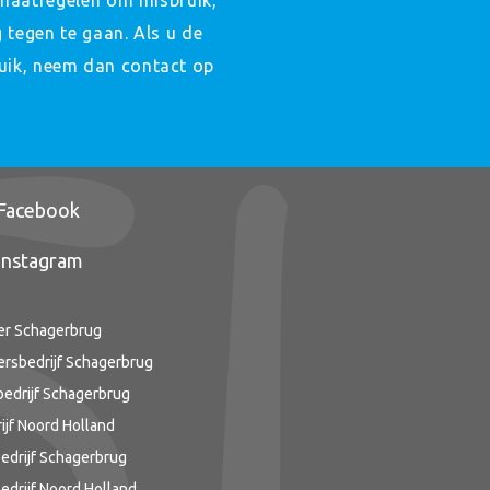
maatregelen om misbruik,
tegen te gaan. Als u de
ruik, neem dan contact op
Facebook
Instagram
r Schagerbrug
rsbedrijf Schagerbrug
edrijf Schagerbrug
ijf Noord Holland
edrijf Schagerbrug
drijf Noord Holland